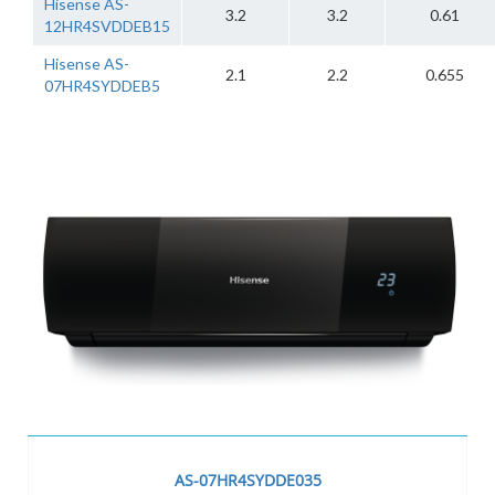
Hisense AS-
3.2
3.2
0.61
12HR4SVDDEB15
Hisense AS-
2.1
2.2
0.655
07HR4SYDDEB5
AS-07HR4SYDDE035