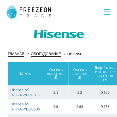
ГЛАВНАЯ
ОБОРУДОВАНИЕ
HISENSE
Потребляемая
Мощность
Мощность
мощность при
Модель
охлаждения,
обогрева,
охлаждении,
кВт
кВт
кВт
Hisense AS-
2.1
2.2
0.655
07HR4SYDDE035
Hisense AS-
2.5
2.55
0.788
09HR4SYDDEB35