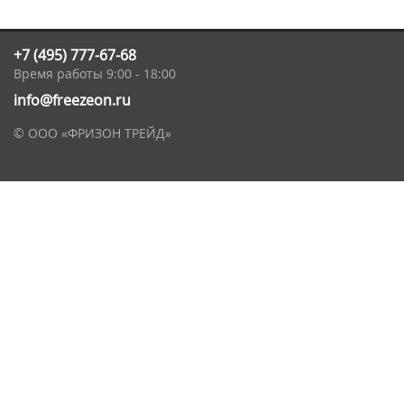
+7 (495) 777-67-68
Время работы 9:00 - 18:00
info@freezeon.ru
© ООО «ФРИЗОН ТРЕЙД»
Общая информация
О компании
Новости
Лицензции и сертификаты
Контакты
Наши клиенты и партнеры
Политика конфиденциальности