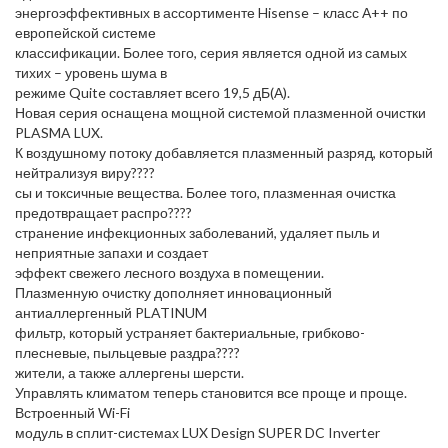
энергоэффективных в ассортименте Hisense – класс А++ по
европейской системе
классификации. Более того, серия является одной из самых
тихих – уровень шума в
режиме Quite составляет всего 19,5 дБ(А).
Новая серия оснащена мощной системой плазменной очистки
PLASMA LUX.
К воздушному потоку добавляется плазменный разряд, который
нейтрализуя виру????
сы и токсичные вещества. Более того, плазменная очистка
предотвращает распро????
странение инфекционных заболеваний, удаляет пыль и
неприятные запахи и создает
эффект свежего лесного воздуха в помещении.
Плазменную очистку дополняет инновационный
антиаллергенный PLATINUM
фильтр, который устраняет бактериальные, грибково-
плесневые, пыльцевые раздра????
жители, а также аллергены шерсти.
Управлять климатом теперь становится все проще и проще.
Встроенный Wi-Fi
модуль в сплит-системах LUX Design SUPER DC Inverter