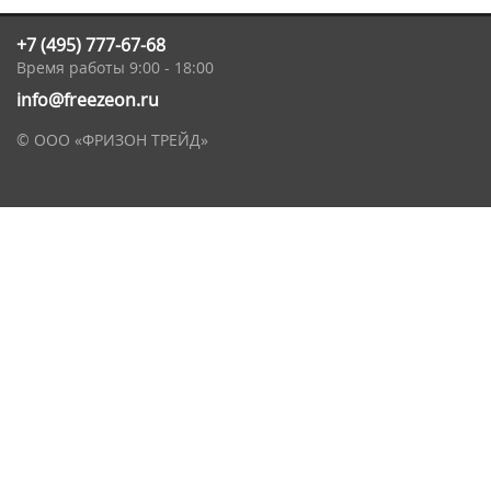
+7 (495) 777-67-68
Время работы 9:00 - 18:00
info@freezeon.ru
© ООО «ФРИЗОН ТРЕЙД»
Общая информация
О компании
Новости
Лицензции и сертификаты
Контакты
Наши клиенты и партнеры
Политика конфиденциальности