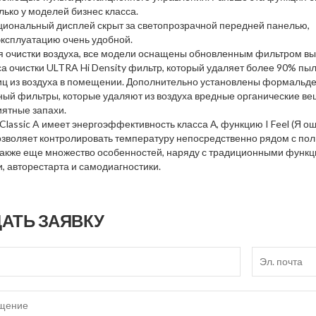
лько у моделей бизнес класса.
иональный дисплей скрыт за светопрозрачной передней панелью,
эксплуатацию очень удобной.
я очистки воздуха, все модели оснащены обновленным фильтром вы
са очистки ULTRA Hi Density фильтр, который удаляет более 90% пыл
иц из воздуха в помещении. Дополнительно установлены формальде
ный фильтры, которые удаляют из воздуха вредные органические ве
иятные запахи.
lassic A имеет энергоэффективность класса А, функцию I Feel (Я ощ
озволяет контролировать температуру непосредственно рядом с пол
 также еще множество особенностей, наряду с традиционными функ
, авторестарта и самодиагностики.
АТЬ ЗАЯВКУ