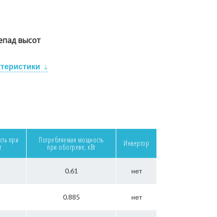
пад высот
ктеристики
сть при
Потребляемая мощность
Инвертор
т
при обогреве, кВт
0.61
нет
0.885
нет