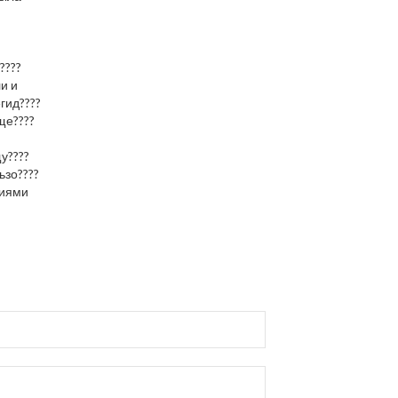
????
и и
гид????
ще????
у????
ьзо????
циями