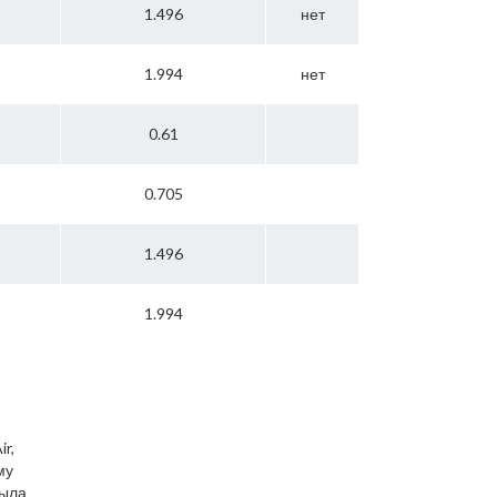
1.496
нет
1.994
нет
0.61
0.705
1.496
1.994
r,
му
была