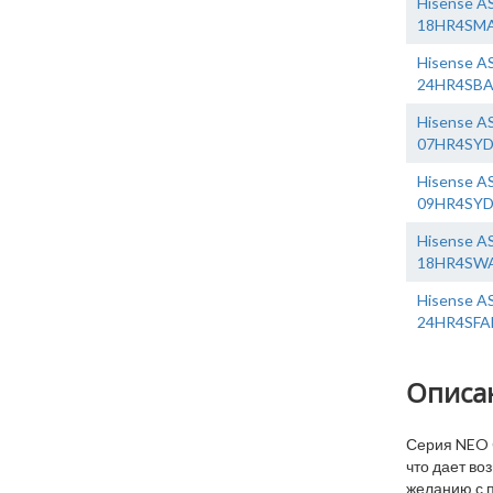
Hisense A
18HR4SM
Hisense A
24HR4SB
Hisense A
07HR4SY
Hisense A
09HR4SY
Hisense A
18HR4SW
Hisense A
24HR4SF
Описа
Серия NEO 
что дает в
желанию с 