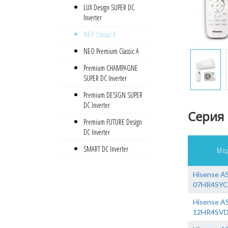
•
LUX Design SUPER DC
Inverter
•
NEO Classic A
•
NEO Premium Classic A
•
Premium CHAMPAGNE
SUPER DC Inverter
•
Premium DESIGN SUPER
DC Inverter
Серия 
•
Premium FUTURE Design
DC Inverter
•
SMART DC Inverter
Мод
Hisense A
07HR4SY
Hisense A
12HR4SV