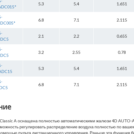
S-
5.3
5.4
1.651
ADC015*
S-
6.8
7.1
2.115
ADC005*
S-
2.1
2.2
0.655
DDC5
S-
3.2
2.55
0.78
DDC5
S-
5.3
5.4
1.651
ADC15
S-
6.8
7.1
2.115
ADC5
ние
Classic A оснащена полностью автоматическими жалюзи 4D AUTO-Ai
озможность регулировать распределение воздуха полностью по ваше
помощью пульта дистанционного управления. Раньше эта функция 