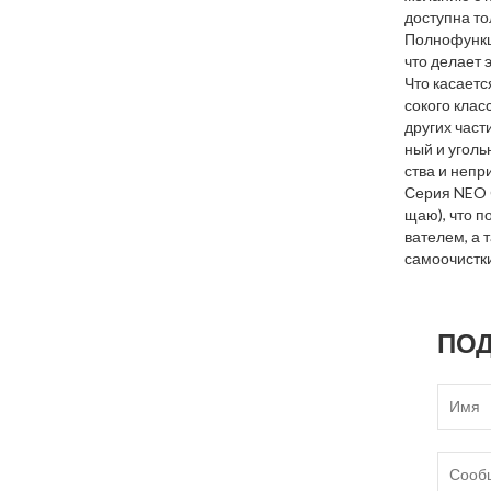
доступна то
Полнофункц
что делает 
Что касаетс
сокого клас
других част
ный и уголь
ства и непр
Серия NEO C
щаю), что п
вателем, а
самоочистки
ПОД