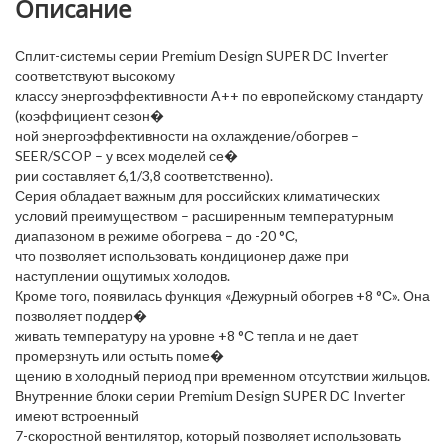
Описание
Сплит-системы серии Premium Design SUPER DC Inverter
соответствуют высокому
классу энергоэффективности A++ по европейскому стандарту
(коэффициент сезон�
ной энергоэффективности на охлаждение/обогрев –
SEER/SCOP – у всех моделей се�
рии составляет 6,1/3,8 соответственно).
Серия обладает важным для российских климатических
условий преимуществом – расширенным температурным
диапазоном в режиме обогрева – до -20 °С,
что позволяет использовать кондиционер даже при
наступлении ощутимых холодов.
Кроме того, появилась функция «Дежурный обогрев +8 °С». Она
позволяет поддер�
живать температуру на уровне +8 °С тепла и не дает
промерзнуть или остыть поме�
щению в холодный период при временном отсутствии жильцов.
Внутренние блоки серии Premium Design SUPER DC Inverter
имеют встроенный
7-скоростной вентилятор, который позволяет использовать